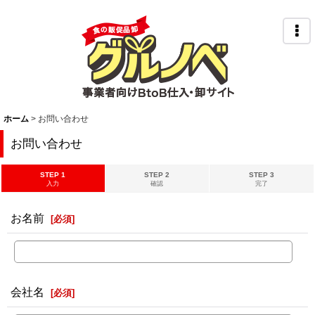
ホーム
>
お問い合わせ
お問い合わせ
STEP 1
STEP 2
STEP 3
入力
確認
完了
お名前
[
必須
]
会社名
[
必須
]