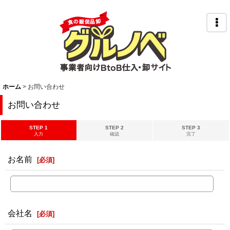
ホーム
>
お問い合わせ
お問い合わせ
STEP 1
STEP 2
STEP 3
入力
確認
完了
お名前
[
必須
]
会社名
[
必須
]