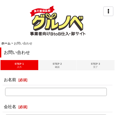
ホーム
>
お問い合わせ
お問い合わせ
STEP 1
STEP 2
STEP 3
入力
確認
完了
お名前
[
必須
]
会社名
[
必須
]