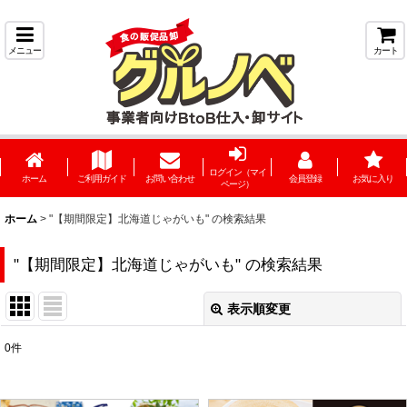
メニュー
カート
ログイン（マイ
ホーム
ご利用ガイド
お問い合わせ
会員登録
お気に入り
ページ）
ホーム
>
"【期間限定】北海道じゃがいも"
の
検索結果
"【期間限定】北海道じゃがいも"
の
検索結果
表示順変更
閉じる
0
件
商品検索
:
表示数
: