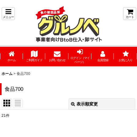
メニュー
カート
ログイン（マイ
ホーム
ご利用ガイド
お問い合わせ
会員登録
お気に入り
ページ）
ホーム
>
食品700
食品700
表示順変更
閉じる
21
件
表示数
: