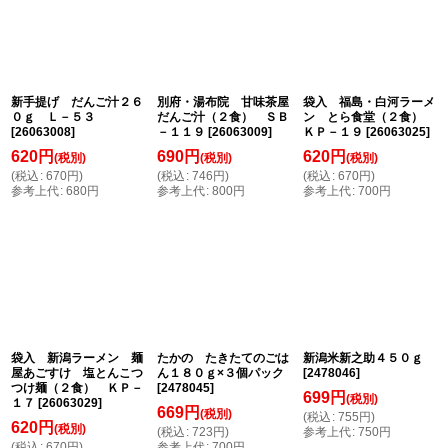
並び順
:
絞り込む
新手提げ だんご汁２６
別府・湯布院 甘味茶屋
袋入 福島・白河ラーメ
０ｇ Ｌ－５３
だんご汁（２食） ＳＢ
ン とら食堂（２食）
[
26063008
]
－１１９
[
26063009
]
ＫＰ－１９
[
26063025
]
620
円
690
円
620
円
(税別)
(税別)
(税別)
(
税込
:
670
円
)
(
税込
:
746
円
)
(
税込
:
670
円
)
参考上代
:
680
円
参考上代
:
800
円
参考上代
:
700
円
袋入 新潟ラーメン 麺
たかの たきたてのごは
新潟米新之助４５０ｇ
屋あごすけ 塩とんこつ
ん１８０ｇ×３個パック
[
2478046
]
つけ麺（２食） ＫＰ－
[
2478045
]
699
円
(税別)
１７
[
26063029
]
669
円
(税別)
(
税込
:
755
円
)
620
円
(税別)
(
税込
:
723
円
)
参考上代
:
750
円
(
税込
:
670
円
)
参考上代
:
700
円