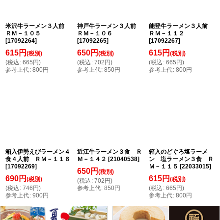
米沢牛ラーメン３人前
神戸牛ラーメン３人前
能登牛ラーメン３人前
ＲＭ－１０５
ＲＭ－１０６
ＲＭ－１１２
[
17092264
]
[
17092265
]
[
17092267
]
615
円
650
円
615
円
(税別)
(税別)
(税別)
(
税込
:
665
円
)
(
税込
:
702
円
)
(
税込
:
665
円
)
参考上代
:
800
円
参考上代
:
850
円
参考上代
:
800
円
箱入伊勢えびラーメン４
近江牛ラーメン３食 Ｒ
箱入のどぐろ塩ラーメ
食４人前 ＲＭ－１１６
Ｍ－１４２
[
21040538
]
ン 塩ラーメン３食 Ｒ
[
17092269
]
Ｍ－１１５
[
22033015
]
650
円
(税別)
690
円
615
円
(税別)
(税別)
(
税込
:
702
円
)
(
税込
:
746
円
)
参考上代
:
850
円
(
税込
:
665
円
)
参考上代
:
900
円
参考上代
:
800
円