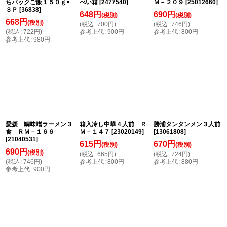
ちパックご飯１５０ｇ×
べい箱
[
2477540
]
Ｍ－２０９
[
25012660
]
３Ｐ
[
36838
]
648
円
690
円
(税別)
(税別)
668
円
(税別)
(
税込
:
700
円
)
(
税込
:
746
円
)
(
税込
:
722
円
)
参考上代
:
900
円
参考上代
:
800
円
参考上代
:
980
円
愛媛 鯛味噌ラーメン３
箱入冷し中華４人前 Ｒ
勝浦タンタンメン３人前
食 ＲＭ－１６６
Ｍ－１４７
[
23020149
]
[
13061808
]
[
21040531
]
615
円
670
円
(税別)
(税別)
690
円
(税別)
(
税込
:
665
円
)
(
税込
:
724
円
)
(
税込
:
746
円
)
参考上代
:
800
円
参考上代
:
880
円
参考上代
:
900
円