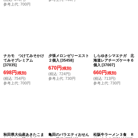
参考上代
:
700
円
ナカモ つけてみそかけ
夕張メロンゼリーエスト
しらゆきシマエナガ 北
てみそプレミアム
２個入
[
35458
]
海道レアチーズケーキ６
[
37035
]
個入
[
37007
]
670
円
(税別)
698
円
660
円
(税別)
(税別)
(
税込
:
724
円
)
(
税込
:
754
円
)
参考上代
:
730
円
(
税込
:
713
円
)
参考上代
:
700
円
参考上代
:
730
円
秋田県大仙産あきたこま
亀田のバラエティおせん
松阪牛ラーメン３食 Ｒ