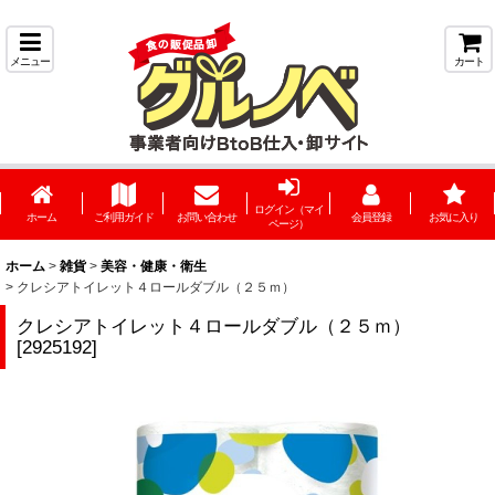
メニュー
カート
ログイン（マイ
ホーム
ご利用ガイド
お問い合わせ
会員登録
お気に入り
ページ）
ホーム
>
雑貨
>
美容・健康・衛生
>
クレシアトイレット４ロールダブル（２５ｍ）
クレシアトイレット４ロールダブル（２５ｍ）
[
2925192
]