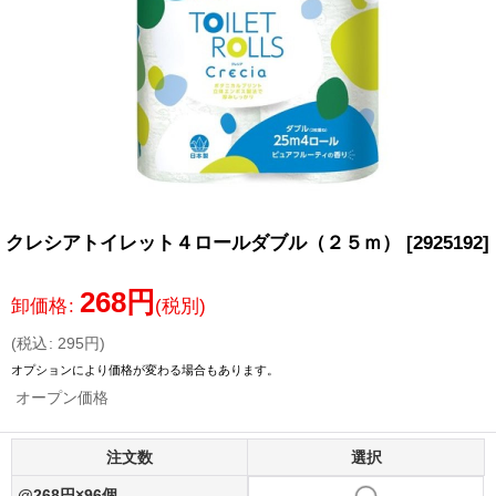
クレシアトイレット４ロールダブル（２５ｍ）
[
2925192
]
268
円
卸価格
:
(税別)
(
税込
:
295
円
)
オプションにより価格が変わる場合もあります。
オープン価格
注文数
選択
@268円×96個