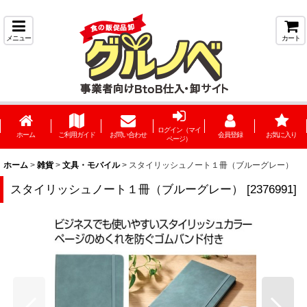
メニュー
カート
ログイン（マイ
ホーム
ご利用ガイド
お問い合わせ
会員登録
お気に入り
ページ）
ホーム
>
雑貨
>
文具・モバイル
>
スタイリッシュノート１冊（ブルーグレー）
スタイリッシュノート１冊（ブルーグレー）
[
2376991
]