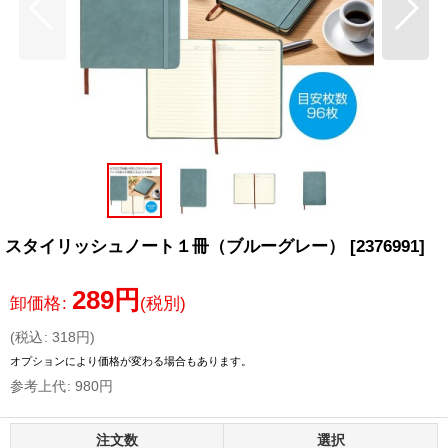
スタイリッシュノート１冊（ブルーグレー）
[
2376991
]
289
円
卸価格
:
(税別)
(
税込
:
318
円
)
オプションにより価格が変わる場合もあります。
参考上代
:
980
円
注文数
選択