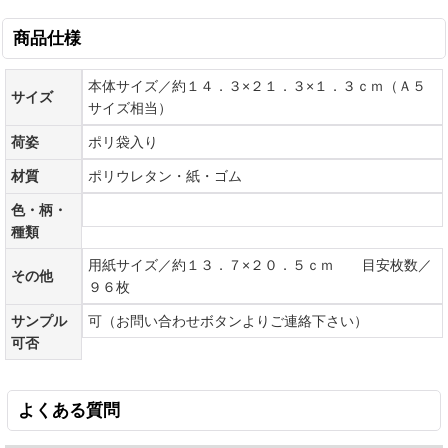
商品仕様
本体サイズ／約１４．３×２１．３×１．３ｃｍ（Ａ５
サイズ
サイズ相当）
荷姿
ポリ袋入り
材質
ポリウレタン・紙・ゴム
色・柄・
種類
用紙サイズ／約１３．７×２０．５ｃｍ 目安枚数／
その他
９６枚
サンプル
可（お問い合わせボタンよりご連絡下さい）
可否
よくある質問