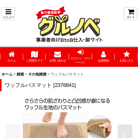
メニュー
カート
ログイン（マイ
ホーム
ご利用ガイド
お問い合わせ
会員登録
お気に入り
ページ）
ホーム
>
雑貨
>
その他雑貨
>
ワッフルバスマット
ワッフルバスマット
[
2376841
]