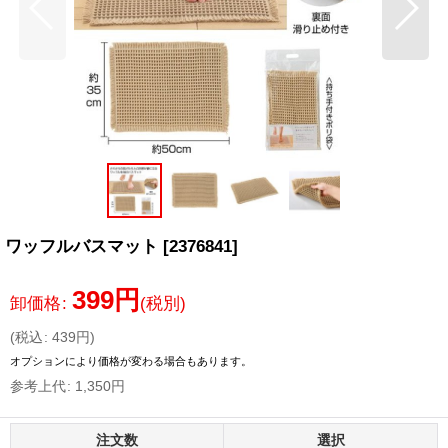
ワッフルバスマット
[
2376841
]
399
円
卸価格
:
(税別)
(
税込
:
439
円
)
オプションにより価格が変わる場合もあります。
参考上代
:
1,350
円
注文数
選択