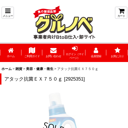
メニュー
カート
ログイン（マイ
ホーム
ご利用ガイド
お問い合わせ
会員登録
お気に入り
ページ）
ホーム
>
雑貨
>
美容・健康・衛生
>
アタック抗菌ＥＸ７５０ｇ
アタック抗菌ＥＸ７５０ｇ
[
2925351
]