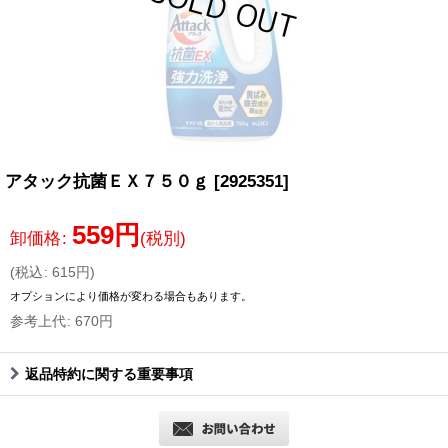
アタック抗菌ＥＸ７５０ｇ
[
2925351
]
559
円
卸価格
:
(税別)
(
税込
:
615
円
)
オプションにより価格が変わる場合もあります。
参考上代
:
670
円
返品特約に関する重要事項