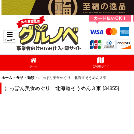
メニュー
ホーム
ご利用ガイド
ホーム
>
食品
>
麺類
>
にっぽん美食めぐり 北海道そうめん３束
にっぽん美食めぐり 北海道そうめん３束
[
34855
]