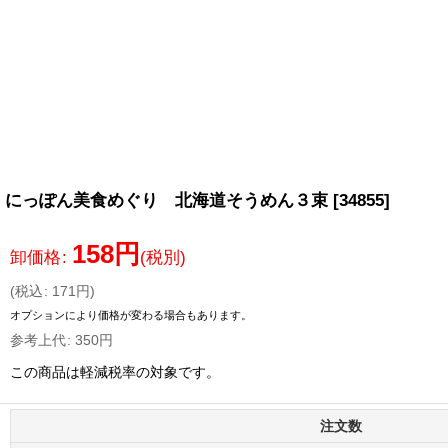
にっぽん美食めぐり 北海道そうめん３束
[
34855
]
158
円
卸価格
:
(税別)
(
税込
:
171
円
)
オプションにより価格が変わる場合もあります。
参考上代
:
350
円
この商品は軽減税率の対象です。
注文数