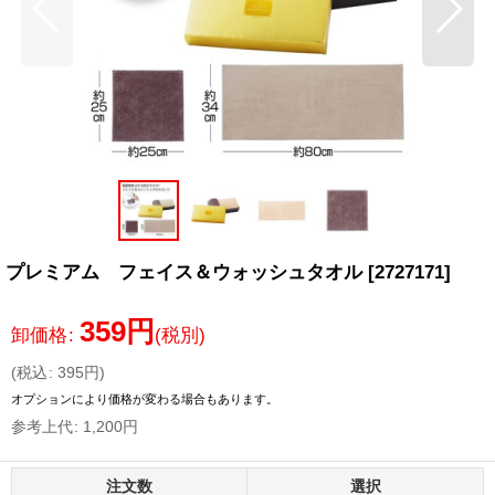
プレミアム フェイス＆ウォッシュタオル
[
2727171
]
359
円
卸価格
:
(税別)
(
税込
:
395
円
)
オプションにより価格が変わる場合もあります。
参考上代
:
1,200
円
注文数
選択