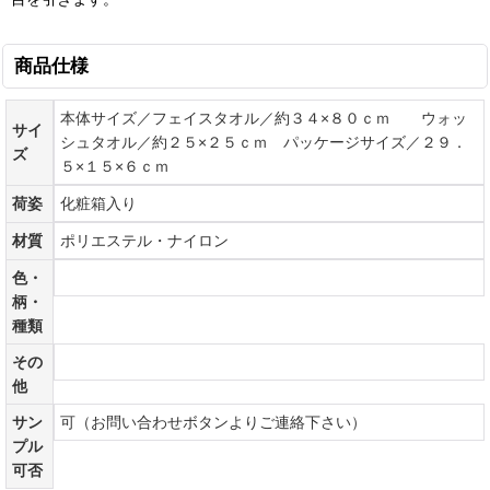
商品仕様
本体サイズ／フェイスタオル／約３４×８０ｃｍ ウォッ
サイ
シュタオル／約２５×２５ｃｍ パッケージサイズ／２９．
ズ
５×１５×６ｃｍ
荷姿
化粧箱入り
材質
ポリエステル・ナイロン
色・
柄・
種類
その
他
サン
可（お問い合わせボタンよりご連絡下さい）
プル
可否