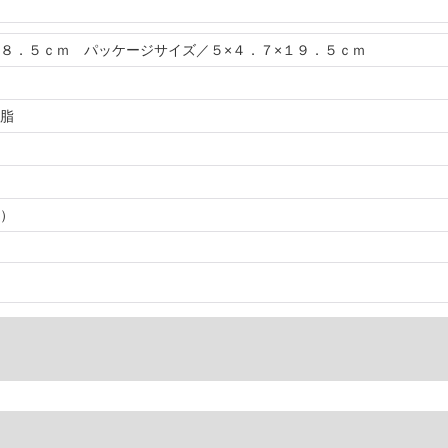
８．５ｃｍ パッケージサイズ／５×４．７×１９．５ｃｍ
脂
）