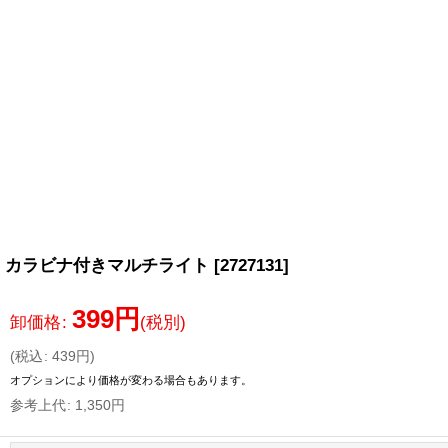
カラビナ付きマルチライト
[
2727131
]
399
円
卸価格
:
(税別)
(
税込
:
439
円
)
オプションにより価格が変わる場合もあります。
参考上代
:
1,350
円