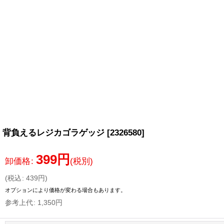
背負えるレジカゴラゲッジ
[
2326580
]
399
円
卸価格
:
(税別)
(
税込
:
439
円
)
オプションにより価格が変わる場合もあります。
参考上代
:
1,350
円