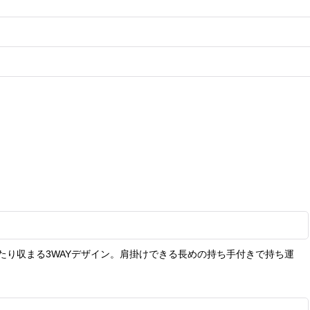
り収まる3WAYデザイン。肩掛けできる長めの持ち手付きで持ち運