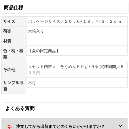
商品仕様
サイズ
パッケージサイズ／２０．６×１８．４×３．２ｃｍ
荷姿
木箱入り
材質
色・柄・種
【夏の限定商品】
類
＜セット内容＞ そうめん５０ｇ×９束 賞味期間／５
その他
００日
サンプル可
不可
否
よくある質問
注文してから出荷までどのくらいかかりますか？