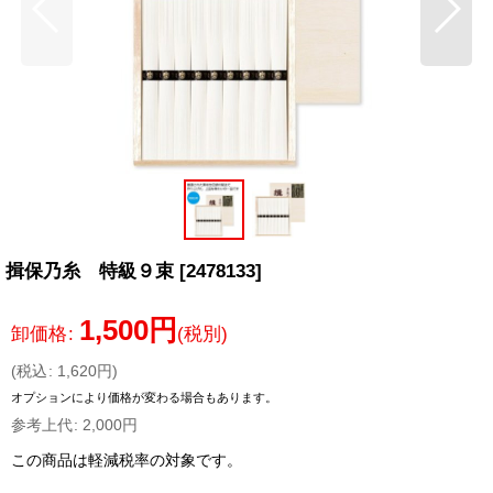
揖保乃糸 特級９束
[
2478133
]
1,500
円
卸価格
:
(税別)
(
税込
:
1,620
円
)
オプションにより価格が変わる場合もあります。
参考上代
:
2,000
円
この商品は軽減税率の対象です。