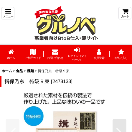
メニュー
カート
ログイン（マイ
ホーム
ご利用ガイド
お問い合わせ
会員登録
お気に入り
ページ）
ホーム
>
食品
>
麺類
>
揖保乃糸 特級９束
揖保乃糸 特級９束
[
2478133
]