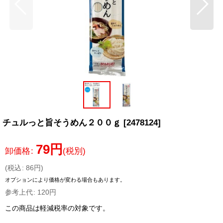
チュルっと旨そうめん２００ｇ
[
2478124
]
79
円
卸価格
:
(税別)
(
税込
:
86
円
)
オプションにより価格が変わる場合もあります。
参考上代
:
120
円
この商品は軽減税率の対象です。