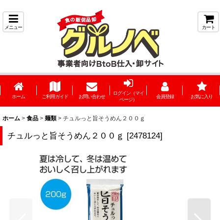
メニュー
カート
ログイン（マイ
ホーム
ご利用ガイド
お問い合わせ
会員登録
お気に入り
ページ）
ホーム
>
食品
>
麺類
>
チュルっと旨そうめん２００ｇ
チュルっと旨そうめん２００ｇ
[
2478124
]