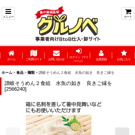
メニュー
カート
ログイン（マイ
ホーム
ご利用ガイド
お問い合わせ
会員登録
お気に入り
ページ）
ホーム
>
食品
>
麺類
>
讃岐そうめん２食組 水魚の如き 良きご縁を
讃岐そうめん２食組 水魚の如き 良きご縁を
[
2566240
]