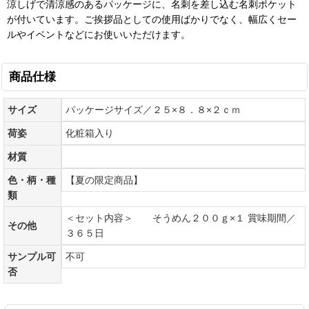
涼しげで清涼感のあるパッケージに、名刺を差し込む名刺ポケット
が付いています。ご挨拶品としての使用ばかりでなく、幅広くセー
ルやイベントなどにお使いいただけます。
商品仕様
サイズ
パッケージサイズ／２５×８．８×２ｃｍ
荷姿
化粧箱入り
材質
色・柄・種
【夏の限定商品】
類
＜セット内容＞ そうめん２００ｇ×１ 賞味期間／
その他
３６５日
サンプル可
不可
否