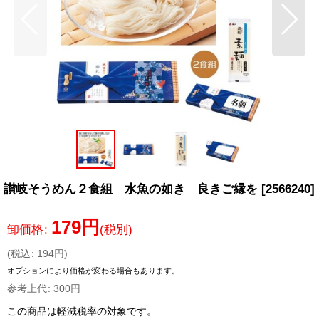
讃岐そうめん２食組 水魚の如き 良きご縁を
[
2566240
]
179
円
卸価格
:
(税別)
(
税込
:
194
円
)
オプションにより価格が変わる場合もあります。
参考上代
:
300
円
この商品は軽減税率の対象です。