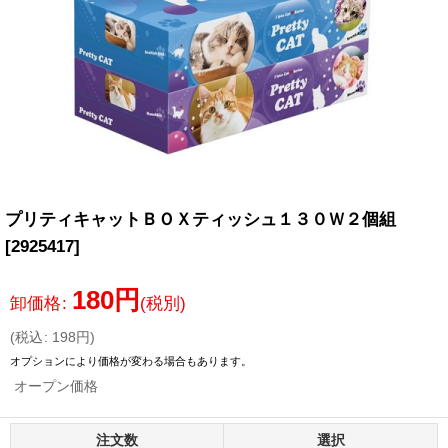
プリティキャットＢＯＸティッシュ１３０Ｗ２個組
[
2925417
]
180
円
卸価格
:
(税別)
(
税込
:
198
円
)
オプションにより価格が変わる場合もあります。
オープン価格
注文数
選択