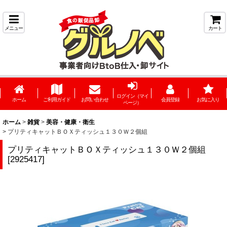
メニュー
カート
ログイン（マイ
ホーム
ご利用ガイド
お問い合わせ
会員登録
お気に入り
ページ）
ホーム
>
雑貨
>
美容・健康・衛生
>
プリティキャットＢＯＸティッシュ１３０Ｗ２個組
プリティキャットＢＯＸティッシュ１３０Ｗ２個組
[
2925417
]