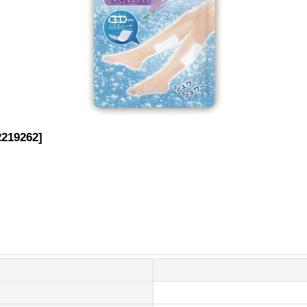
2219262
]