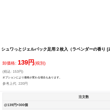
シュワっとジェルパック足用２枚入（ラベンダーの香り
[
139
円
卸価格
:
(税別)
(
税込
:
153
円
)
オプションにより価格が変わる場合もあります。
参考上代
:
220
円
注文数
@139円×300個