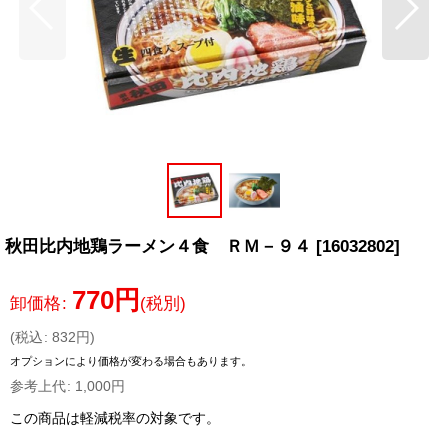
秋田比内地鶏ラーメン４食 ＲＭ－９４
[
16032802
]
770
円
卸価格
:
(税別)
(
税込
:
832
円
)
オプションにより価格が変わる場合もあります。
参考上代
:
1,000
円
この商品は軽減税率の対象です。