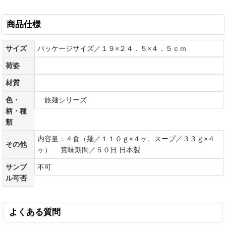
商品仕様
サイズ
パッケージサイズ／１９×２４．５×４．５ｃｍ
荷姿
材質
色・
旅麺シリーズ
柄・種
類
内容量：４食（麺／１１０ｇ×４ヶ、スープ／３３ｇ×４
その他
ヶ） 賞味期間／５０日 日本製
サンプ
不可
ル可否
よくある質問