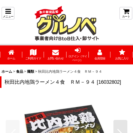
メニュー
カート
ログイン（マイ
ホーム
ご利用ガイド
お問い合わせ
会員登録
お気に入り
ページ）
ホーム
>
食品
>
麺類
>
秋田比内地鶏ラーメン４食 ＲＭ－９４
秋田比内地鶏ラーメン４食 ＲＭ－９４
[
16032802
]