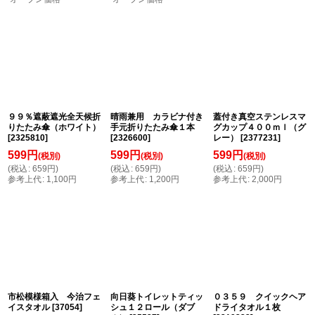
９９％遮蔽遮光全天候折
晴雨兼用 カラビナ付き
蓋付き真空ステンレスマ
りたたみ傘（ホワイト）
手元折りたたみ傘１本
グカップ４００ｍｌ（グ
[
2325810
]
[
2326600
]
レー）
[
2377231
]
599
円
599
円
599
円
(税別)
(税別)
(税別)
(
税込
:
659
円
)
(
税込
:
659
円
)
(
税込
:
659
円
)
参考上代
:
1,100
円
参考上代
:
1,200
円
参考上代
:
2,000
円
市松模様箱入 今治フェ
向日葵トイレットティッ
０３５９ クイックヘア
イスタオル
[
37054
]
シュ１２ロール（ダブ
ドライタオル１枚