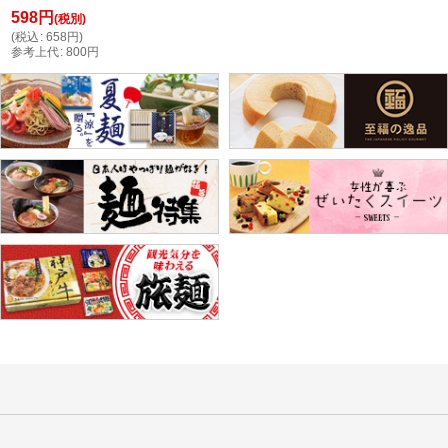
598
円
(税別)
(
税込
:
658
円
)
参考上代
:
800
円