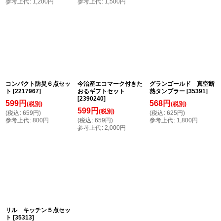
参考上代
:
1,200
円
参考上代
:
1,500
円
コンパクト防災６点セッ
今治産エコマーク付きた
グランゴールド 真空断
ト
[
2217967
]
おるギフトセット
熱タンブラー
[
35391
]
[
2390240
]
599
円
568
円
(税別)
(税別)
599
円
(税別)
(
税込
:
659
円
)
(
税込
:
625
円
)
参考上代
:
800
円
(
税込
:
659
円
)
参考上代
:
1,800
円
参考上代
:
2,000
円
リル キッチン５点セッ
ト
[
35313
]