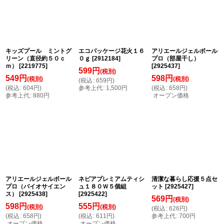
並び順
:
絞り込む
キッズプール ミントグ
エコパッケージ花火１６
アリエールジェルボール
リーン（直径約５０ｃ
０ｇ
[
2912184
]
プロ（部屋干し）
ｍ）
[
2219775
]
[
2925437
]
599
円
(税別)
549
円
598
円
(税別)
(税別)
(
税込
:
659
円
)
(
税込
:
604
円
)
参考上代
:
1,500
円
(
税込
:
658
円
)
参考上代
:
880
円
オープン価格
アリエールジェルボール
ネピアプレミアムティシ
清潔な暮らし応援５点セ
プロ（バイオサイエン
ュ１８０Ｗ５個組
ット
[
2925427
]
ス）
[
2925438
]
[
2925422
]
569
円
(税別)
598
円
555
円
(税別)
(税別)
(
税込
:
626
円
)
(
税込
:
658
円
)
(
税込
:
611
円
)
参考上代
:
700
円
オープン価格
オープン価格