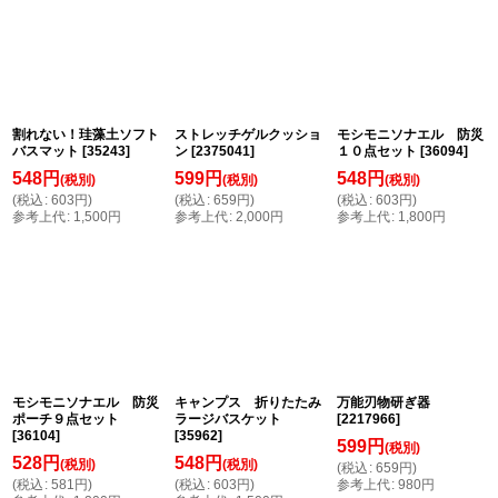
割れない！珪藻土ソフト
ストレッチゲルクッショ
モシモニソナエル 防災
バスマット
[
35243
]
ン
[
2375041
]
１０点セット
[
36094
]
548
円
599
円
548
円
(税別)
(税別)
(税別)
(
税込
:
603
円
)
(
税込
:
659
円
)
(
税込
:
603
円
)
参考上代
:
1,500
円
参考上代
:
2,000
円
参考上代
:
1,800
円
モシモニソナエル 防災
キャンプス 折りたたみ
万能刃物研ぎ器
ポーチ９点セット
ラージバスケット
[
2217966
]
[
36104
]
[
35962
]
599
円
(税別)
528
円
548
円
(税別)
(税別)
(
税込
:
659
円
)
(
税込
:
581
円
)
(
税込
:
603
円
)
参考上代
:
980
円