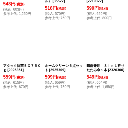
ル）
[
35527
]
[
2219322
]
548
円
(税別)
518
円
599
円
(税別)
(税別)
(
税込
:
603
円
)
参考上代
:
1,250
円
(
税込
:
570
円
)
(
税込
:
659
円
)
参考上代
:
750
円
参考上代
:
800
円
アタック抗菌ＥＸ７５０
ホームクリーン６点セッ
晴雨兼用 ３ｉｎ１折り
ｇ
[
2925351
]
ト
[
2925309
]
たたみ傘１本
[
2326300
]
559
円
599
円
549
円
(税別)
(税別)
(税別)
(
税込
:
615
円
)
(
税込
:
659
円
)
(
税込
:
604
円
)
参考上代
:
670
円
参考上代
:
750
円
参考上代
:
1,850
円