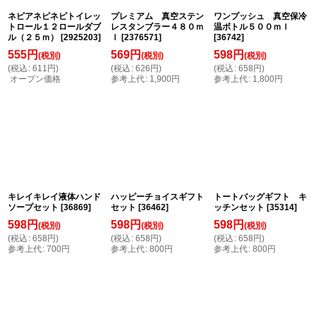
ネピアネピネピトイレッ
プレミアム 真空ステン
ワンプッシュ 真空保冷
トロール１２ロールダブ
レスタンブラー４８０ｍ
温ボトル５００ｍｌ
ル（２５ｍ）
[
2925203
]
ｌ
[
2376571
]
[
36742
]
555
円
569
円
598
円
(税別)
(税別)
(税別)
(
税込
:
611
円
)
(
税込
:
626
円
)
(
税込
:
658
円
)
オープン価格
参考上代
:
1,900
円
参考上代
:
1,800
円
キレイキレイ液体ハンド
ハッピーチョイスギフト
トートバッグギフト キ
ソープセット
[
36869
]
セット
[
36462
]
ッチンセット
[
35314
]
598
円
598
円
598
円
(税別)
(税別)
(税別)
(
税込
:
658
円
)
(
税込
:
658
円
)
(
税込
:
658
円
)
参考上代
:
700
円
参考上代
:
800
円
参考上代
:
800
円