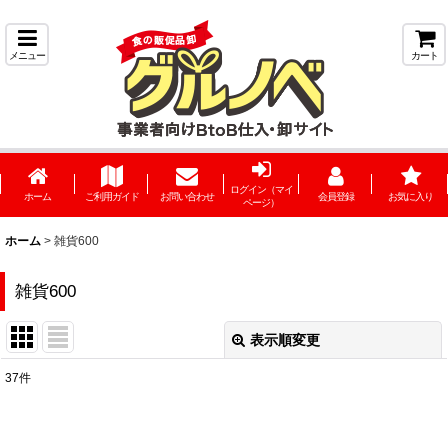
メニュー
カート
ログイン（マイ
ホーム
ご利用ガイド
お問い合わせ
会員登録
お気に入り
ページ）
ホーム
>
雑貨600
雑貨600
表示順変更
閉じる
37
件
表示数
: