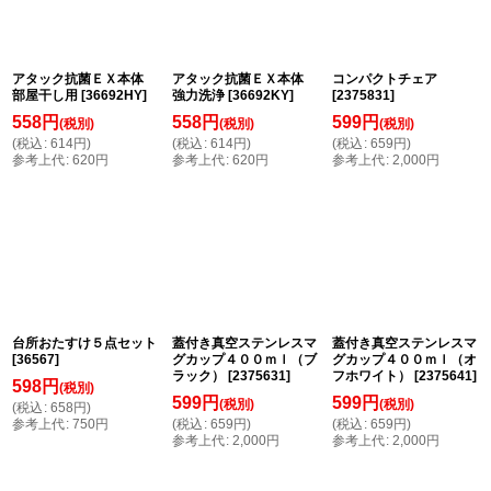
アタック抗菌ＥＸ本体
アタック抗菌ＥＸ本体
コンパクトチェア
部屋干し用
[
36692HY
]
強力洗浄
[
36692KY
]
[
2375831
]
558
円
558
円
599
円
(税別)
(税別)
(税別)
(
税込
:
614
円
)
(
税込
:
614
円
)
(
税込
:
659
円
)
参考上代
:
620
円
参考上代
:
620
円
参考上代
:
2,000
円
台所おたすけ５点セット
蓋付き真空ステンレスマ
蓋付き真空ステンレスマ
[
36567
]
グカップ４００ｍｌ（ブ
グカップ４００ｍｌ（オ
ラック）
[
2375631
]
フホワイト）
[
2375641
]
598
円
(税別)
599
円
599
円
(税別)
(税別)
(
税込
:
658
円
)
参考上代
:
750
円
(
税込
:
659
円
)
(
税込
:
659
円
)
参考上代
:
2,000
円
参考上代
:
2,000
円